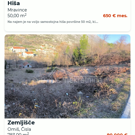
Hiša
Mravince
2
50,00 m
650 € mes.
Na najem je na voljo samostojna hiša površine 50 m2, ki...
Zemljišče
Omiš, Čisla
2
783,00 m
90 000 €