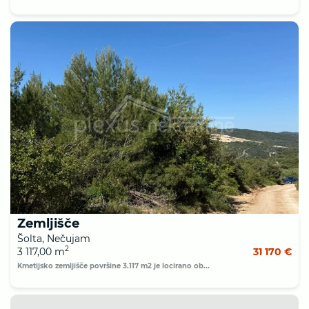
Zemljišče
Šolta, Nečujam
2
3 117,00 m
31 170 €
Kmetijsko zemljišče površine 3.117 m2 je locirano ob...