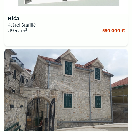
Hiša
Kaštel Štafilić
2
219,42 m
560 000 €