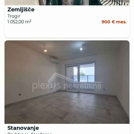
Zemljišče
Trogir
2
1 052,00 m
900 € mes.
Stanovanje