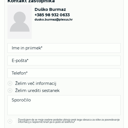
Kontakt zastopnika
Duško Burmaz
+385 98 932 0633
dusko.burmaz@plexus.hr
Želim več informacij
Želim urediti sestanek
Dovoljujem da se moje osebne podatke zbirajo prek tega obrazca za stike za posredovanje
informacij o nepremičninah po e-pošti ali telefonu*