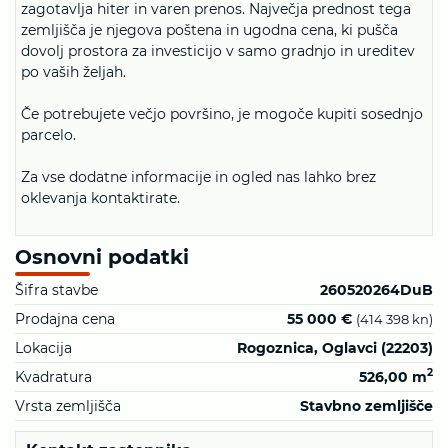
zagotavlja hiter in varen prenos. Največja prednost tega
zemljišča je njegova poštena in ugodna cena, ki pušča
dovolj prostora za investicijo v samo gradnjo in ureditev
po vaših željah.
Če potrebujete večjo površino, je mogoče kupiti sosednjo
parcelo.
Za vse dodatne informacije in ogled nas lahko brez
oklevanja kontaktirate.
Osnovni podatki
Šifra stavbe
260520264DuB
Prodajna cena
55 000 €
(414 398 kn)
Lokacija
Rogoznica, Oglavci (22203)
2
Kvadratura
526,00 m
Vrsta zemljišča
Stavbno zemljišče