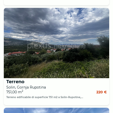
Terreno
Solin, Gornja Rupotina
2
751,00 m
220 €
Terreno edificabile di superficie 751 m2 a Solin-Rupotine,...