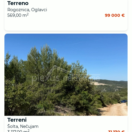
Terreno
Rogoznica, Oglavci
2
569,00 m
99 000 €
Terreni
Šolta, Nečujam
2
3 117,00 m
31 170 €