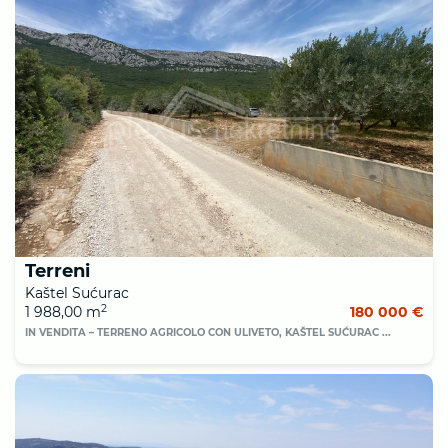
Terreni
Kaštel Sućurac
2
1 988,00 m
180 000 €
IN VENDITA – TERRENO AGRICOLO CON ULIVETO, KAŠTEL SUĆURAC ...