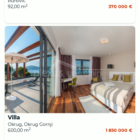
Runović
2
92,00 m
370 000 €
Villa
Okrug, Okrug Gornji
2
600,00 m
1 850 000 €