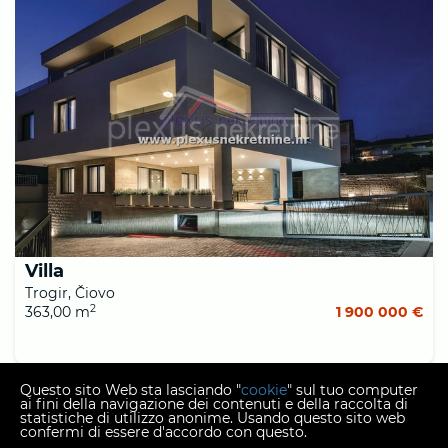
Villa
Trogir, Čiovo
2
363,00 m
1 900 000 €
Questo sito Web sta lasciando "
cookie
" sul tuo computer
1
ai fini della navigazione dei contenuti e della raccolta di
statistiche di utilizzo anonime. Usando questo sito web
confermi di essere d'accordo con questo.