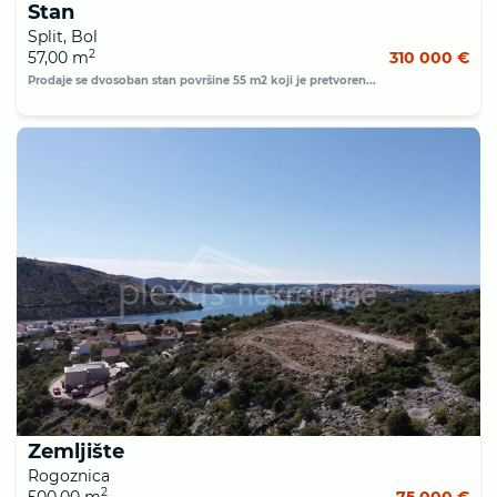
Stan
Split, Bol
2
57,00 m
310 000 €
Prodaje se dvosoban stan površine 55 m2 koji je pretvoren...
Zemljište
Rogoznica
2
500,00 m
75 000 €