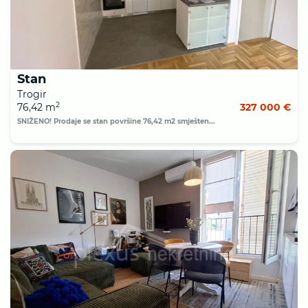
Stan
Trogir
2
76,42 m
327 000 €
SNIŽENO! Prodaje se stan površine 76,42 m2 smješten...