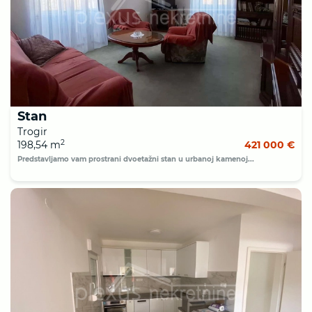
Stan
Trogir
2
198,54 m
421 000 €
Predstavljamo vam prostrani dvoetažni stan u urbanoj kamenoj...