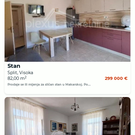
Stan
Split, Visoka
2
82,00 m
299 000 €
Prodaje se ili mijenja za sličan stan u Makarskoj. Po...