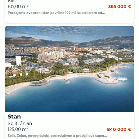
Klis
2
107,00 m
365 000 €
Prodajemo dvosobni stan površine 107 m2 sa atelierom od...
Stan
Split, Žnjan
2
125,00 m
840 000 €
Split, Žnjan, novogradnja, posredujemo u prodaji dva super...