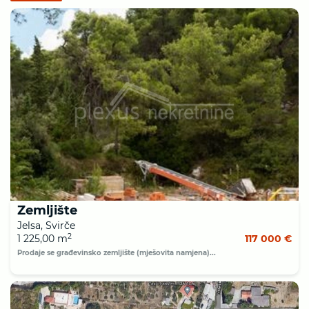
Zemljište
Jelsa, Svirče
2
1 225,00 m
117 000 €
Prodaje se građevinsko zemljište (mješovita namjena)...