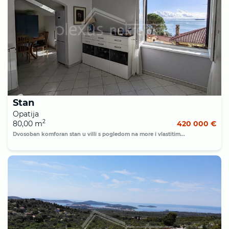
Stan
Opatija
2
80,00 m
420 000 €
Dvosoban komforan stan u villi s pogledom na more i vlastitim...