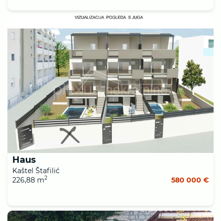
Haus
Kaštel Štafilić
2
226,88 m
580 000 €