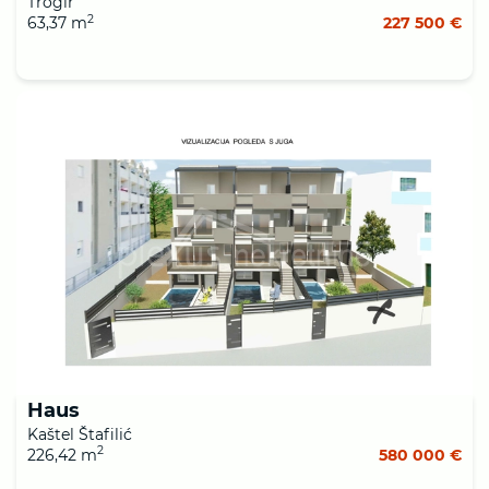
Trogir
2
63,37 m
227 500 €
Haus
Kaštel Štafilić
2
226,42 m
580 000 €