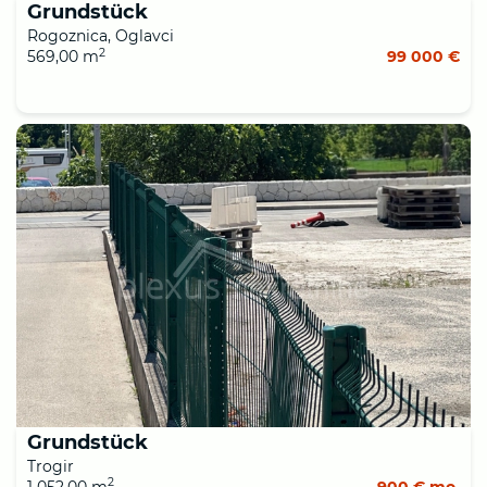
Grundstück
Rogoznica, Oglavci
2
569,00 m
99 000 €
Grundstück
Trogir
2
1 052,00 m
900 € mo.