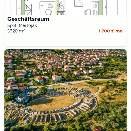
Geschäftsraum
Split, Mertojak
2
57,20 m
1 700 € mo.