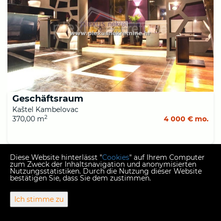
Geschäftsraum
Kaštel Kambelovac
2
370,00 m
4 000 € mo.
Diese Website hinterlässt "
Cookies
" auf Ihrem Computer
1
zum Zweck der Inhaltsnavigation und anonymisierten
Nutzungsstatistiken. Durch die Nutzung dieser Website
bestätigen Sie, dass Sie dem zustimmen.
Copyright © 2026 Plexus nekretnine
Ich stimme zu
Fester Umrechnungskurs 1 EUR = 7,53450 HRK
Web Design & Powered by
i
Real
One
-
Immobilien Management
Software
.