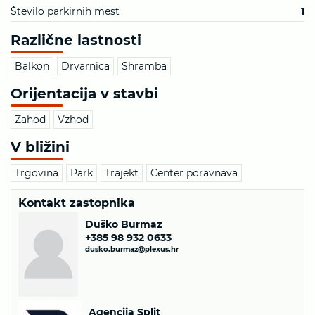
Število parkirnih mest
1
Različne lastnosti
Balkon
Drvarnica
Shramba
Orijentacija v stavbi
Zahod
Vzhod
V bližini
Trgovina
Park
Trajekt
Center poravnava
Kontakt zastopnika
Duško Burmaz
+385 98 932 0633
dusko.burmaz@plexus.hr
Agencija Split