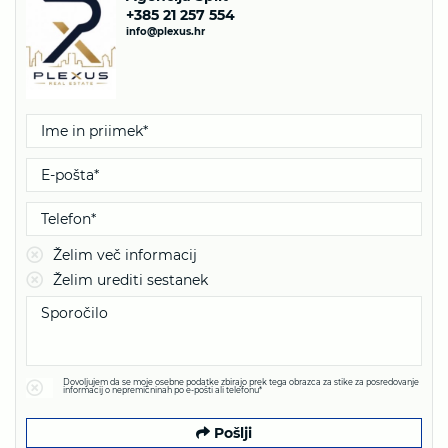
+385 21 257 554
info@plexus.hr
Želim več informacij
Želim urediti sestanek
Dovoljujem da se moje osebne podatke zbirajo prek tega obrazca za stike za posredovanje
informacij o nepremičninah po e-pošti ali telefonu*
Pošlji