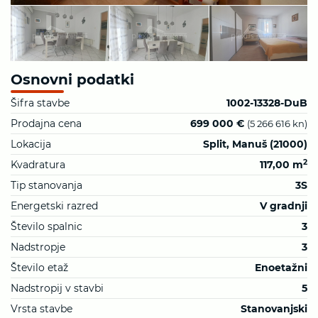
Osnovni podatki
Šifra stavbe
1002-13328-DuB
Prodajna cena
699 000 €
(5 266 616 kn)
Lokacija
Split, Manuš (21000)
2
Kvadratura
117,00 m
Tip stanovanja
3S
Energetski razred
V gradnji
Število spalnic
3
Nadstropje
3
Število etaž
Enoetažni
Nadstropij v stavbi
5
Vrsta stavbe
Stanovanjski