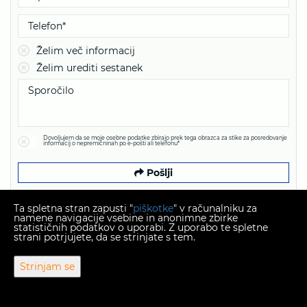
Želim več informacij
Želim urediti sestanek
Dovoljujem da se moje osebne podatke zbirajo prek tega obrazca za stike za posredovanje
informacij o nepremičninah po e-pošti ali telefonu*
Pošlji
Ta spletna stran zapusti "
piškotke
" v računalniku za
namene navigacije vsebine in anonimne zbirke
statističnih podatkov o uporabi. Z uporabo te spletne
strani potrjujete, da se strinjate s tem.
Copyright © 2026 Plexus nekretnine
Strinjam se
Fiksni menjalni tečaj 1 EUR = 7,53450 HRK
Web Design & Powered by
i
Real
One
-
program za upravljanje
nepremičnin
.