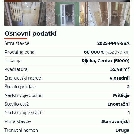
Osnovni podatki
Šifra stavbe
2025-PP14-SSA
Prodajna cena
60 000 €
(452 070 kn)
Lokacija
Rijeka, Centar (51000)
2
Kvadratura
55,48 m
Energetski razred
V gradnji
Število prodaje
2
Nadstropje opisno
Pritličje
Število etaž
Enoetažni
Nadstropij v stavbi
1
Vrsta stavbe
Stanovanjski
Trenutni namen
Druga