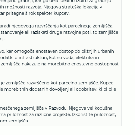
enjeno gradnji, kar ga dela idealno izbiro za gradnjo
h možnosti razvoja. Njegova strateška lokacija v
r pritegne širok spekter kupcev.
zaradi njegovega razvrščanja kot parcelnega zemljišča.
o stanovanje ali raziskati druge razvojne poti, to zemljišče
nj.
avo, kar omogoča enostaven dostop do bližnjih urbanih
datki o infrastrukturi, kot so voda, elektrika in
tega zemljišča nakazuje na morebitno enostavno dostopnost
j je zemljišče razvrščeno kot parcelno zemljišče. Kupce
morebitnih dodatnih dovoljenj ali odobritev, ki bi bile
umeščenega zemljišča v Razvođu. Njegova velikodušna
a priložnost za različne projekte. Izkoristite priložnost,
som zemljišča.