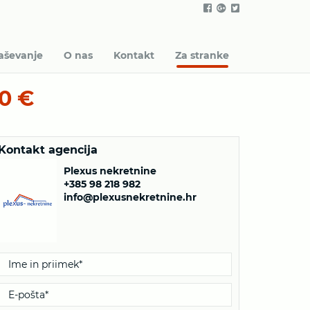
aševanje
O nas
Kontakt
Za stranke
0 €
Kontakt agencija
Plexus nekretnine
+385 98 218 982
info@plexusnekretnine.hr