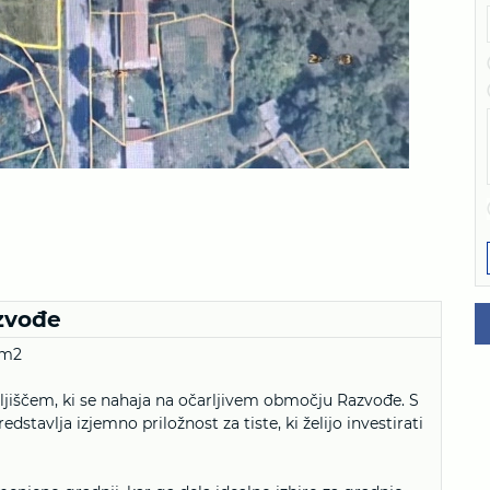
azvođe
 m2
ljiščem, ki se nahaja na očarljivem območju Razvođe. S
stavlja izjemno priložnost za tiste, ki želijo investirati