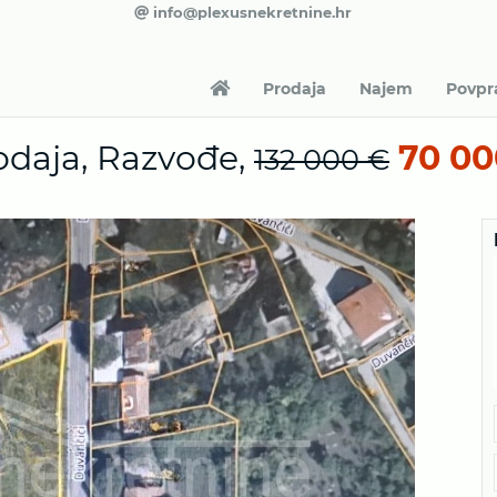
info@plexusnekretnine.hr
Prodaja
Najem
Povpr
odaja, Razvođe,
70 00
132 000 €