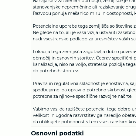
Nahaja se v zaželenem območju, zemljišče je nam
stanovanjske nepremičnine ali raziskovanje drugi
Razvođu ponuja mešanico miru in dostopnosti, ka
Potencialne uporabe tega zemljišča so številne 
Ne glede na to, ali je vaša vizija ustvariti zasebn
nudi vsestransko podlago za uresničitev vaših sa
Lokacija tega zemljišča zagotavlja dobro povez
območij in osnovnih storitev. Čeprav specifični po
kanalizacija, niso na voljo, strateška pozicija 
do potrebnih storitev.
Pravna in regulativna skladnost je enostavna, sa
spodbujamo, da opravijo potrebno skrbnost glede 
potrebne za njihove specifične razvojne načrte.
Vabimo vas, da raziščete potencial tega dobro 
velikost in ugodna razvrstitev ga naredijo obetavn
da oblikujete prihodnost s tem vsestranskim ko
Osnovni podatki