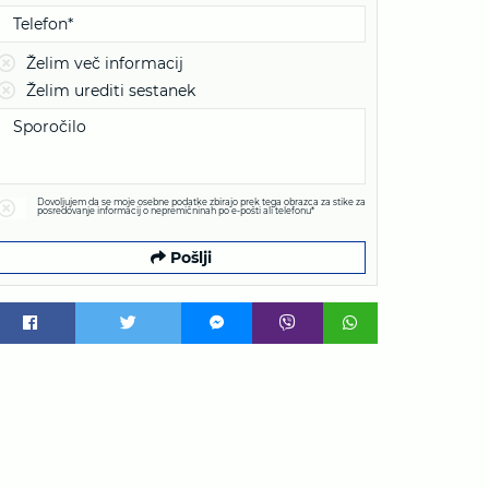
Želim več informacij
Želim urediti sestanek
Dovoljujem da se moje osebne podatke zbirajo prek tega obrazca za stike za
posredovanje informacij o nepremičninah po e-pošti ali telefonu*
Pošlji