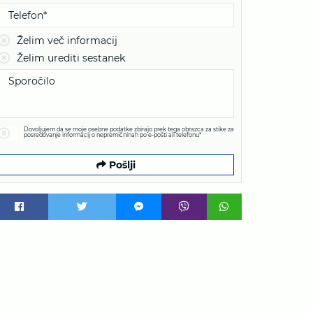
Želim več informacij
Želim urediti sestanek
Dovoljujem da se moje osebne podatke zbirajo prek tega obrazca za stike za
posredovanje informacij o nepremičninah po e-pošti ali telefonu*
Pošlji