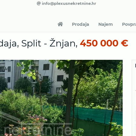
info@plexusnekretnine.hr
Prodaja
Najem
Povpr
aja, Split - Žnjan,
450 000 €