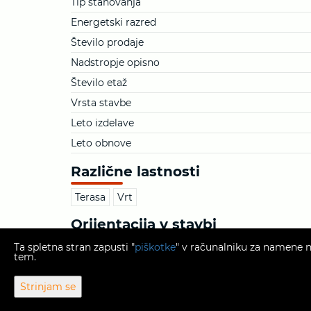
Tip stanovanja
Energetski razred
Število prodaje
Nadstropje opisno
Število etaž
Vrsta stavbe
Leto izdelave
Leto obnove
Različne lastnosti
Terasa
Vrt
Orijentacija v stavbi
Ta spletna stran zapusti "
piškotke
" v računalniku za namene na
Vzhod
tem.
Strinjam se