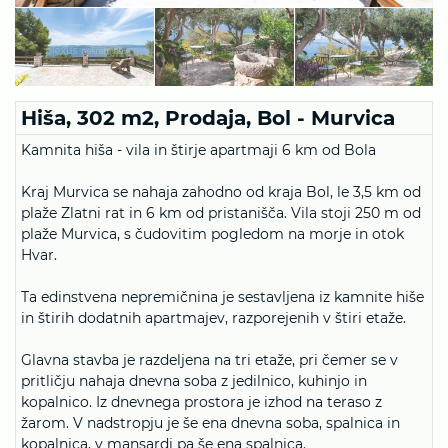
Hiša, 302 m2, Prodaja, Bol - Murvica
Kamnita hiša - vila in štirje apartmaji 6 km od Bola
Kraj Murvica se nahaja zahodno od kraja Bol, le 3,5 km od
plaže Zlatni rat in 6 km od pristanišča. Vila stoji 250 m od
plaže Murvica, s čudovitim pogledom na morje in otok
Hvar.
Ta edinstvena nepremičnina je sestavljena iz kamnite hiše
in štirih dodatnih apartmajev, razporejenih v štiri etaže.
Glavna stavba je razdeljena na tri etaže, pri čemer se v
pritličju nahaja dnevna soba z jedilnico, kuhinjo in
kopalnico. Iz dnevnega prostora je izhod na teraso z
žarom. V nadstropju je še ena dnevna soba, spalnica in
kopalnica, v mansardi pa še ena spalnica.