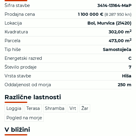
Šifra stavbe
3414-13164-MaP
Prodajna cena
1 100 000 €
(8 287 950 kn)
Lokacija
Bol, Murvica (21420)
2
Kvadratura
302,00 m
2
Parcela
473,00 m
Tip hiše
Samostoječa
Energetski razred
C
Število prodaje
7
Vrsta stavbe
Hiša
Oddaljenost od morja
250 m
Različne lastnosti
Loggia
Terasa
Shramba
Vrt
Žar
Pogled na morje
V bližini