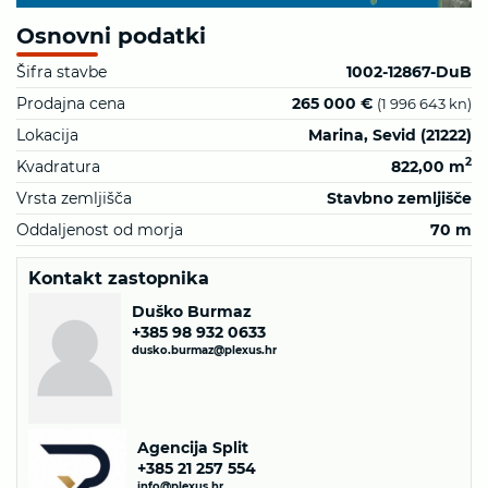
Osnovni podatki
Šifra stavbe
1002-12867-DuB
Prodajna cena
265 000 €
(1 996 643 kn)
Lokacija
Marina, Sevid (21222)
2
Kvadratura
822,00 m
Vrsta zemljišča
Stavbno zemljišče
Oddaljenost od morja
70 m
Kontakt zastopnika
Duško Burmaz
+385 98 932 0633
dusko.burmaz@plexus.hr
Agencija Split
+385 21 257 554
info@plexus.hr