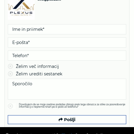
Želim več informacij
Želim urediti sestanek
Dovoljujem da se moje osebne podatke zbirajo prek tega obrazca za stike za posredovanje
informacij o nepremičninah po e-pošti ali telefonu*
Pošlji