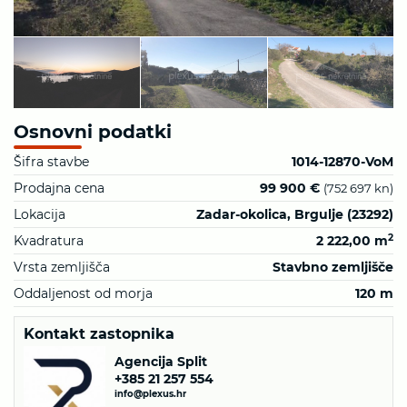
Osnovni podatki
Šifra stavbe
1014-12870-VoM
Prodajna cena
99 900 €
(752 697 kn)
Lokacija
Zadar-okolica, Brgulje (23292)
2
Kvadratura
2 222,00 m
Vrsta zemljišča
Stavbno zemljišče
Oddaljenost od morja
120 m
Kontakt zastopnika
Agencija Split
+385 21 257 554
info@plexus.hr