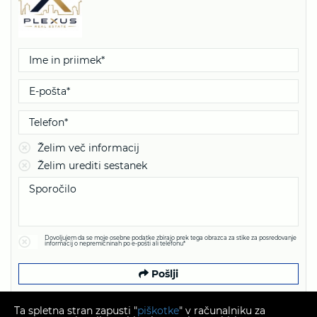
Želim več informacij
Želim urediti sestanek
Dovoljujem da se moje osebne podatke zbirajo prek tega obrazca za stike za posredovanje
informacij o nepremičninah po e-pošti ali telefonu*
Pošlji
Ta spletna stran zapusti "
piškotke
" v računalniku za