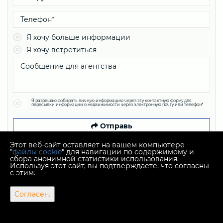
Я хочу больше информации
Я хочу встретиться
Я разрешаю собирать личную информацию через эту контактную форму для
пересылки информации о недвижимости через электронную почту или телефон*
Отправь
Этот веб-сайт оставляет на вашем компьютере
"
файлы cookie
" для навигации по содержимому и
сбора анонимной статистики использования.
Используя этот сайт, вы подтверждаете, что согласны
с этим.
Copyright © 2026 Plexus nekretnine
Согласен.
Фиксированный курс конвертации 1 EUR = 7,53450 HRK
Web Design & Powered by
i
Real
One
-
Программное
обеспечение для управления недвижимостью
.