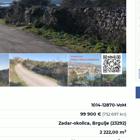
1014-12870-VoM
99 900 €
(752 697 kn)
Zadar-okolica, Brgulje (23292)
2
2 222,00 m