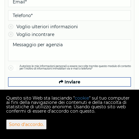
Voglio ulteriori informazioni
Voglio incontrare
Autorizzo le mie informazioni personali a essere raccolte tramite questo modulo di contatto
per l'inoltro di informazioni immobiliari via e-mail o telefono*
Inviare
Questo sito Web sta lasciando "
cookie
" sul tuo computer
ai fini della navigazione dei contenuti e della raccolta di
statistiche di utilizzo anonime. Usando questo sito web
confermi di essere d'accordo con questo.
Copyright © 2026 Plexus nekretnine
Sono d'accordo.
Tasso di conversione fisso 1 EUR = 7,53450 HRK
Web Design & Powered by
i
Real
One
-
software per la gestione
immobiliare
.