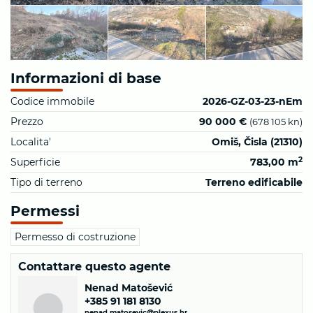
Informazioni di base
Codice immobile
2026-GZ-03-23-nEm
Prezzo
90 000 €
(678 105 kn)
Localita'
Omiš, Čisla (21310)
2
Superficie
783,00 m
Tipo di terreno
Terreno edificabile
Permessi
Permesso di costruzione
Contattare questo agente
Nenad Matošević
+385 91 181 8130
nenad.matosevic@plexus.hr