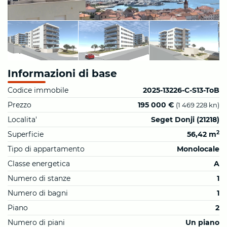
Informazioni di base
Codice immobile
2025-13226-C-S13-ToB
Prezzo
195 000 €
(1 469 228 kn)
Localita'
Seget Donji (21218)
2
Superficie
56,42 m
Tipo di appartamento
Monolocale
Classe energetica
A
Numero di stanze
1
Numero di bagni
1
Piano
2
Numero di piani
Un piano