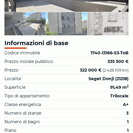
Informazioni di base
Codice immobile
1740-13166-S3-ToB
Prezzo iniziale pubblico
335 500 €
Prezzo
322 000 €
(2 426 109 kn)
Localita'
Seget Donji (21218)
2
Superficie
91,49 m
Tipo di appartamento
Trilocale
Classe energetica
A+
Numero di stanze
3
Numero di bagni
1
Piano
1