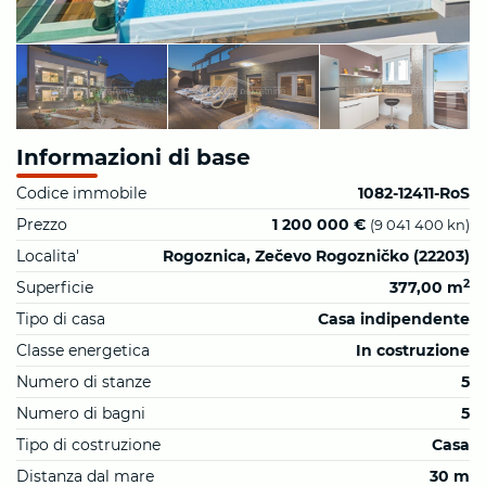
Informazioni di base
Codice immobile
1082-12411-RoS
Prezzo
1 200 000 €
(9 041 400 kn)
Localita'
Rogoznica, Zečevo Rogozničko (22203)
2
Superficie
377,00 m
Tipo di casa
Casa indipendente
Classe energetica
In costruzione
Numero di stanze
5
Numero di bagni
5
Tipo di costruzione
Casa
Distanza dal mare
30 m