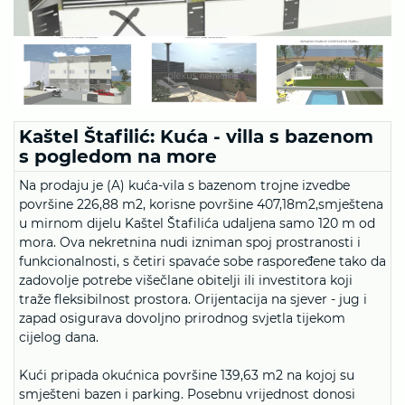
Kaštel Štafilić: Kuća - villa s bazenom
s pogledom na more
Na prodaju je (A) kuća-vila s bazenom trojne izvedbe
površine 226,88 m2, korisne površine 407,18m2,smještena
u mirnom dijelu Kaštel Štafilića udaljena samo 120 m od
mora. Ova nekretnina nudi izniman spoj prostranosti i
funkcionalnosti, s četiri spavaće sobe raspoređene tako da
zadovolje potrebe višečlane obitelji ili investitora koji
traže fleksibilnost prostora. Orijentacija na sjever - jug i
zapad osigurava dovoljno prirodnog svjetla tijekom
cijelog dana.
Kući pripada okućnica površine 139,63 m2 na kojoj su
smješteni bazen i parking. Posebnu vrijednost donosi