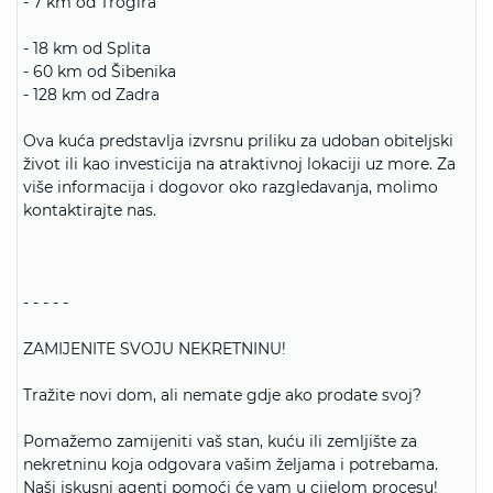
- 7 km od Trogira
- 18 km od Splita
- 60 km od Šibenika
- 128 km od Zadra
Ova kuća predstavlja izvrsnu priliku za udoban obiteljski
život ili kao investicija na atraktivnoj lokaciji uz more. Za
više informacija i dogovor oko razgledavanja, molimo
kontaktirajte nas.
- - - - -
ZAMIJENITE SVOJU NEKRETNINU!
Tražite novi dom, ali nemate gdje ako prodate svoj?
Pomažemo zamijeniti vaš stan, kuću ili zemljište za
nekretninu koja odgovara vašim željama i potrebama.
Naši iskusni agenti pomoći će vam u cijelom procesu!