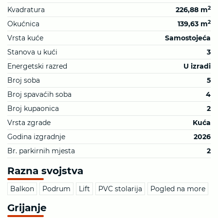
2
Kvadratura
226,88 m
2
Okućnica
139,63 m
Vrsta kuće
Samostojeća
Stanova u kući
3
Energetski razred
U izradi
Broj soba
5
Broj spavaćih soba
4
Broj kupaonica
2
Vrsta zgrade
Kuća
Godina izgradnje
2026
Br. parkirnih mjesta
2
Razna svojstva
Balkon
Podrum
Lift
PVC stolarija
Pogled na more
Grijanje