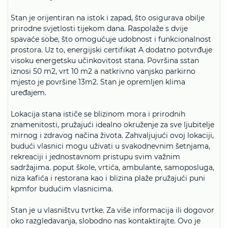
Stan je orijentiran na istok i zapad, što osigurava obilje
prirodne svjetlosti tijekom dana. Raspolaže s dvije
spavaće sobe, što omogućuje udobnost i funkcionalnost
prostora. Uz to, energijski certifikat A dodatno potvrđuje
visoku energetsku učinkovitost stana. Površina sstan
iznosi 50 m2, vrt 10 m2 a natkrivno vanjsko parkirno
mjesto je površine 13m2. Stan je opremljen klima
uređajem.
Lokacija stana ističe se blizinom mora i prirodnih
znamenitosti, pružajući idealno okruženje za sve ljubitelje
mirnog i zdravog načina života. Zahvaljujući ovoj lokaciji,
budući vlasnici mogu uživati u svakodnevnim šetnjama,
rekreaciji i jednostavnom pristupu svim važnim
sadržajima. poput škole, vrtića, ambulante, samoposluga,
niza kafića i restorana kao i blizina plaže pružajući puni
kpmfor budućim vlasnicima.
Stan je u vlasništvu tvrtke. Za više informacija ili dogovor
oko razgledavanja, slobodno nas kontaktirajte. Ovo je