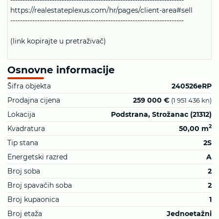
https://realestateplexus.com/hr/pages/client-area#sell
-----------------------------------------------------------------------
(link kopirajte u pretraživač)
Osnovne informacije
Šifra objekta
240526eRP
Prodajna cijena
259 000 €
(1 951 436 kn)
Lokacija
Podstrana, Strožanac (21312)
2
Kvadratura
50,00 m
Tip stana
2S
Energetski razred
A
Broj soba
2
Broj spavaćih soba
2
Broj kupaonica
1
Broj etaža
Jednoetažni