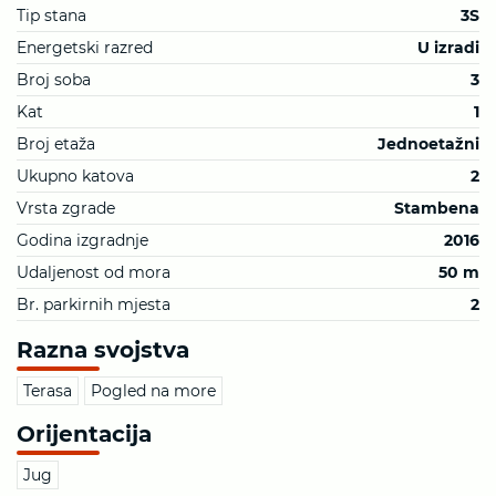
Tip stana
3S
Energetski razred
U izradi
Broj soba
3
Kat
1
Broj etaža
Jednoetažni
Ukupno katova
2
Vrsta zgrade
Stambena
Godina izgradnje
2016
Udaljenost od mora
50 m
Br. parkirnih mjesta
2
Razna svojstva
Terasa
Pogled na more
Orijentacija
Jug