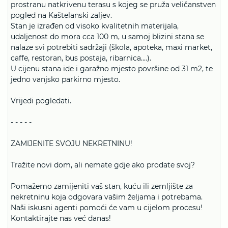
prostranu natkrivenu terasu s kojeg se pruža veličanstven
pogled na Kaštelanski zaljev.
Stan je izrađen od visoko kvalitetnih materijala,
udaljenost do mora cca 100 m, u samoj blizini stana se
nalaze svi potrebiti sadržaji (škola, apoteka, maxi market,
caffe, restoran, bus postaja, ribarnica....).
U cijenu stana ide i garažno mjesto površine od 31 m2, te
jedno vanjsko parkirno mjesto.
Vrijedi pogledati.
- - - - -
ZAMIJENITE SVOJU NEKRETNINU!
Tražite novi dom, ali nemate gdje ako prodate svoj?
Pomažemo zamijeniti vaš stan, kuću ili zemljište za
nekretninu koja odgovara vašim željama i potrebama.
Naši iskusni agenti pomoći će vam u cijelom procesu!
Kontaktirajte nas već danas!