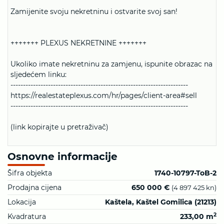
Zamijenite svoju nekretninu i ostvarite svoj san!
+++++++ PLEXUS NEKRETNINE +++++++
Ukoliko imate nekretninu za zamjenu, ispunite obrazac na
sljedećem linku:
-----------------------------------------------------------------------
https://realestateplexus.com/hr/pages/client-area#sell
-----------------------------------------------------------------------
(link kopirajte u pretraživač)
Osnovne informacije
Šifra objekta
1740-10797-ToB-2
Prodajna cijena
650 000 €
(4 897 425 kn)
Lokacija
Kaštela, Kaštel Gomilica (21213)
2
Kvadratura
233,00 m