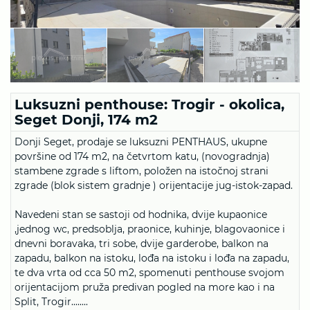
Luksuzni penthouse: Trogir - okolica,
Seget Donji, 174 m2
Donji Seget, prodaje se luksuzni PENTHAUS, ukupne
površine od 174 m2, na četvrtom katu, (novogradnja)
stambene zgrade s liftom, položen na istočnoj strani
zgrade (blok sistem gradnje ) orijentacije jug-istok-zapad.
Navedeni stan se sastoji od hodnika, dvije kupaonice
,jednog wc, predsoblja, praonice, kuhinje, blagovaonice i
dnevni boravaka, tri sobe, dvije garderobe, balkon na
zapadu, balkon na istoku, lođa na istoku i lođa na zapadu,
te dva vrta od cca 50 m2, spomenuti penthouse svojom
orijentacijom pruža predivan pogled na more kao i na
Split, Trogir........