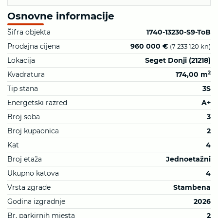
Osnovne informacije
Šifra objekta
1740-13230-S9-ToB
Prodajna cijena
960 000 €
(7 233 120 kn)
Lokacija
Seget Donji (21218)
2
Kvadratura
174,00 m
Tip stana
3S
Energetski razred
A+
Broj soba
3
Broj kupaonica
2
Kat
4
Broj etaža
Jednoetažni
Ukupno katova
4
Vrsta zgrade
Stambena
Godina izgradnje
2026
Br. parkirnih mjesta
2