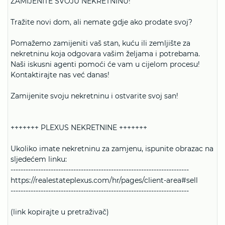
ZAMIJENITE SVOJU NEKRETNINU!
Tražite novi dom, ali nemate gdje ako prodate svoj?
Pomažemo zamijeniti vaš stan, kuću ili zemljište za
nekretninu koja odgovara vašim željama i potrebama.
Naši iskusni agenti pomoći će vam u cijelom procesu!
Kontaktirajte nas već danas!
Zamijenite svoju nekretninu i ostvarite svoj san!
+++++++ PLEXUS NEKRETNINE +++++++
Ukoliko imate nekretninu za zamjenu, ispunite obrazac na
sljedećem linku:
-----------------------------------------------------------------------
https://realestateplexus.com/hr/pages/client-area#sell
-----------------------------------------------------------------------
(link kopirajte u pretraživač)