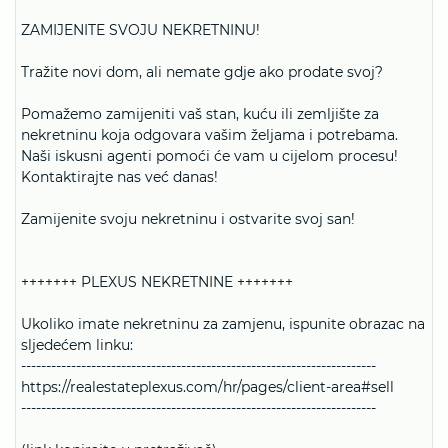
ZAMIJENITE SVOJU NEKRETNINU!
Tražite novi dom, ali nemate gdje ako prodate svoj?
Pomažemo zamijeniti vaš stan, kuću ili zemljište za
nekretninu koja odgovara vašim željama i potrebama.
Naši iskusni agenti pomoći će vam u cijelom procesu!
Kontaktirajte nas već danas!
Zamijenite svoju nekretninu i ostvarite svoj san!
+++++++ PLEXUS NEKRETNINE +++++++
Ukoliko imate nekretninu za zamjenu, ispunite obrazac na
sljedećem linku:
-----------------------------------------------------------------------
https://realestateplexus.com/hr/pages/client-area#sell
-----------------------------------------------------------------------