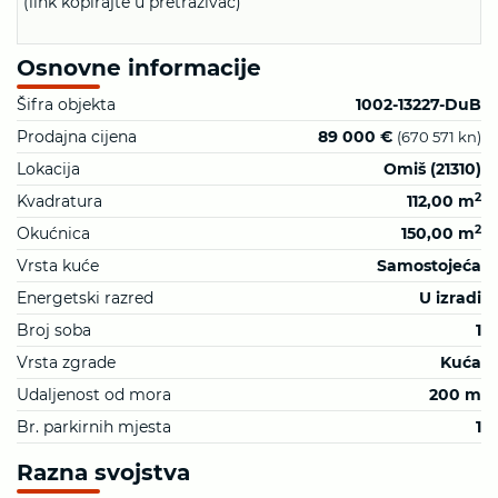
(link kopirajte u pretraživač)
Osnovne informacije
Šifra objekta
1002-13227-DuB
Prodajna cijena
89 000 €
(670 571 kn)
Lokacija
Omiš (21310)
2
Kvadratura
112,00 m
2
Okućnica
150,00 m
Vrsta kuće
Samostojeća
Energetski razred
U izradi
Broj soba
1
Vrsta zgrade
Kuća
Udaljenost od mora
200 m
Br. parkirnih mjesta
1
Razna svojstva