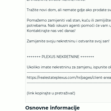
Tražite novi dom, ali nemate gdje ako prodate s
Pomažemo zamijeniti vaš stan, kuću ili zemljišt
potrebama. Naši iskusni agenti pomoći će vam u
Kontaktirajte nas već danas!
Zamijenite svoju nekretninu i ostvarite svoj san!
+++++++ PLEXUS NEKRETNINE +++++++
Ukoliko imate nekretninu za zamjenu, ispunite o
--------------------------------------------------------------------
https://realestateplexus.com/hr/pages/client-area
--------------------------------------------------------------------
(link kopirajte u pretraživač)
Osnovne informacije