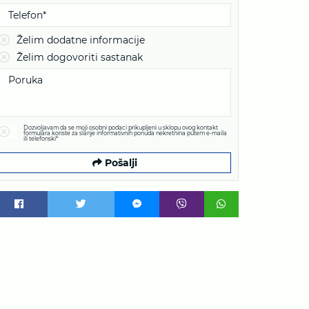
Želim dodatne informacije
Želim dogovoriti sastanak
Dozvoljavam da se moji osobni podaci prikupljeni u sklopu ovog kontakt
formulara koriste za slanje informativnih ponuda nekretnina putem e-maila
ili telefonski*
Pošalji