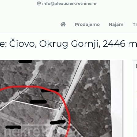
info@plexusnekretnine.hr
Prodajemo
Najam
T
e: Čiovo, Okrug Gornji, 2446 