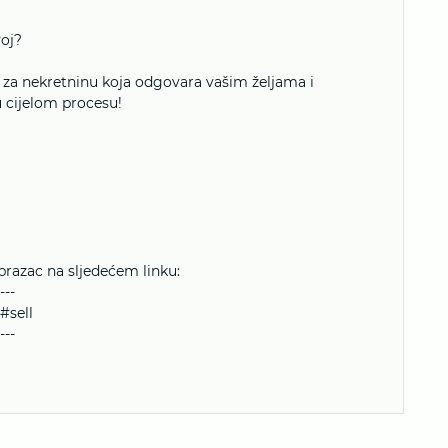
voj?
e za nekretninu koja odgovara vašim željama i
 cijelom procesu!
brazac na sljedećem linku:
---
#sell
---