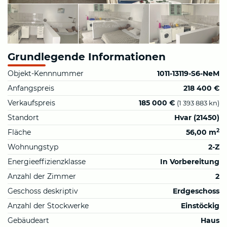
Grundlegende Informationen
Objekt-Kennnummer
1011-13119-S6-NeM
Anfangspreis
218 400 €
Verkaufspreis
185 000 €
(1 393 883 kn)
Standort
Hvar (21450)
2
Fläche
56,00 m
Wohnungstyp
2-Z
Energieeffizienzklasse
In Vorbereitung
Anzahl der Zimmer
2
Geschoss deskriptiv
Erdgeschoss
Anzahl der Stockwerke
Einstöckig
Gebäudeart
Haus