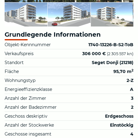
Grundlegende Informationen
Objekt-Kennnummer
1740-13226-B-S2-ToB
Verkaufspreis
306 000 €
(2 305 557 kn)
Standort
Seget Donji (21218)
2
Fläche
95,70 m
Wohnungstyp
2-Z
Energieeffizienzklasse
A
Anzahl der Zimmer
3
Anzahl der Badezimmer
2
Geschoss deskriptiv
Erdgeschoss
Anzahl der Stockwerke
Einstöckig
Geschosse insgesamt
4