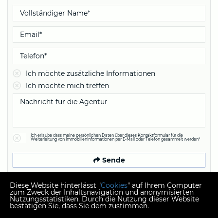
Ich möchte zusätzliche Informationen
Ich möchte mich treffen
Ich erlaube dass meine persönlichen Daten über dieses Kontaktformular für die
Weiterleitung von Immobilieninformationen per E-Mail oder Telefon gesammelt werden*
Sende
Diese Website hinterlässt "
Cookies
" auf Ihrem Computer
zum Zweck der Inhaltsnavigation und anonymisierten
Nutzungsstatistiken. Durch die Nutzung dieser Website
bestätigen Sie, dass Sie dem zustimmen.
Copyright © 2026 Plexus nekretnine