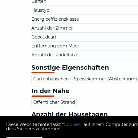
Garten
Haustyp
Energieeffizienzklasse
Anzahl der Zimmer
Gebäudeart
Entfernung vom Meer
Anzahl der Parkplätze
Sonstige Eigenschaften
Gartenhäuschen
Speisekammer (Abstellraum)
In der Nähe
Öffentlicher Strand
Anzahl der Hausetagen
Diese Website hinterlässt "
Cookies
" auf Ihrem Computer zum 
1
dass Sie dem zustimmen.