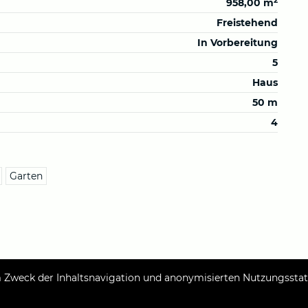
2
958,00 m
Freistehend
In Vorbereitung
5
Haus
50 m
4
Garten
Zweck der Inhaltsnavigation und anonymisierten Nutzungsstatis